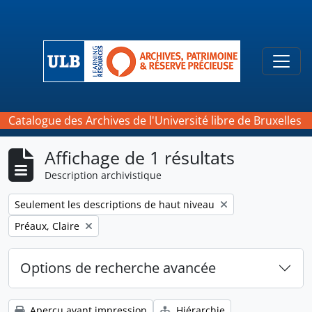
Skip to main content
Togg
Catalogue des Archives de l'Université libre de Bruxelles
Affichage de 1 résultats
Description archivistique
Remove filter:
Seulement les descriptions de haut niveau
Remove filter:
Préaux, Claire
Options de recherche avancée
Aperçu avant impression
Hiérarchie