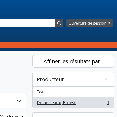
Search in browse page
Ouverture de session
Affiner les résultats par :
Producteur
Tout
Defuisseaux, Ernest
1
, 1 résultats
 Décroissant