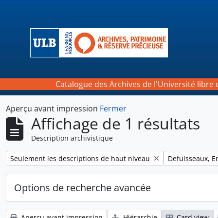
Skip to main content
Catalogue des Archives de l'Université libre 
Aperçu avant impression
Fermer
Affichage de 1 résultats
Description archivistique
Remove filter:
Remove filter:
Seulement les descriptions de haut niveau
Defuisseaux, E
Options de recherche avancée
Aperçu avant impression
Hiérarchie
Card view