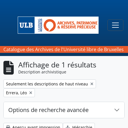
Skip to main content
Togg
Catalogue des Archives de l'Université libre de Bruxelles
Affichage de 1 résultats
Description archivistique
Remove filter:
Seulement les descriptions de haut niveau
Remove filter:
Errera, Léo
Options de recherche avancée
Aperçu avant impression
Hiérarchie