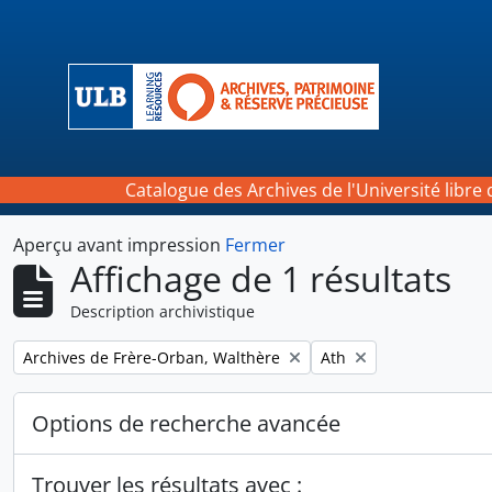
Skip to main content
Catalogue des Archives de l'Université libre 
Aperçu avant impression
Fermer
Affichage de 1 résultats
Description archivistique
Remove filter:
Remove filter:
Archives de Frère-Orban, Walthère
Ath
Options de recherche avancée
Trouver les résultats avec :