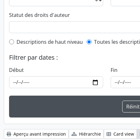
Statut des droits d'auteur
Top-level description filter
Descriptions de haut niveau
Toutes les descript
Filtrer par dates :
Début
Fin
Aperçu avant impression
Hiérarchie
Card view