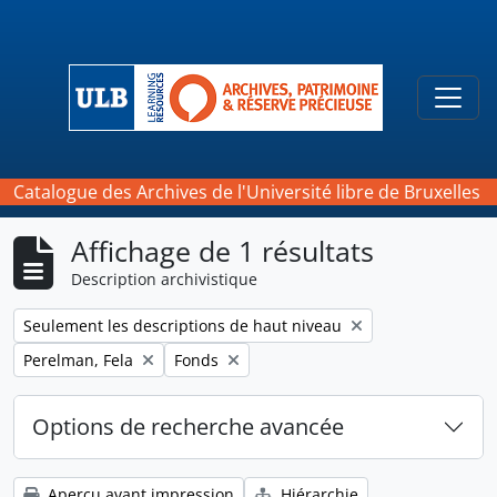
Skip to main content
Togg
Catalogue des Archives de l'Université libre de Bruxelles
Affichage de 1 résultats
Description archivistique
Remove filter:
Seulement les descriptions de haut niveau
Remove filter:
Remove filter:
Perelman, Fela
Fonds
Options de recherche avancée
Aperçu avant impression
Hiérarchie