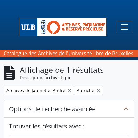
Skip to main content
Togg
Catalogue des Archives de l'Université libre de Bruxelles
Affichage de 1 résultats
Description archivistique
Remove filter:
Remove filter:
Archives de Jaumotte, André
Autriche
Options de recherche avancée
Trouver les résultats avec :