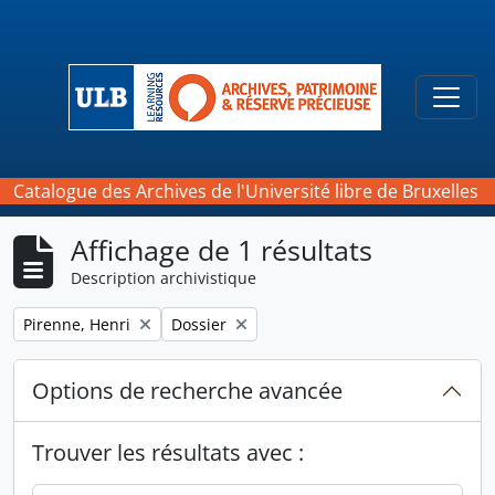
Skip to main content
Togg
Catalogue des Archives de l'Université libre de Bruxelles
Affichage de 1 résultats
Description archivistique
Remove filter:
Remove filter:
Pirenne, Henri
Dossier
Options de recherche avancée
Trouver les résultats avec :