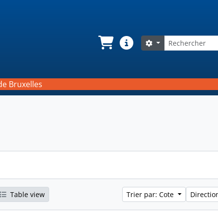
Rechercher
Search options
Panier
Liens rapides
de Bruxelles
Table view
Trier par: Cote
Directio