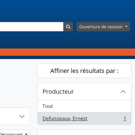
Search in browse page
Ouverture de session
Affiner les résultats par :
Producteur
Tout
Defuisseaux, Ernest
1
, 1 résultats
 Décroissant