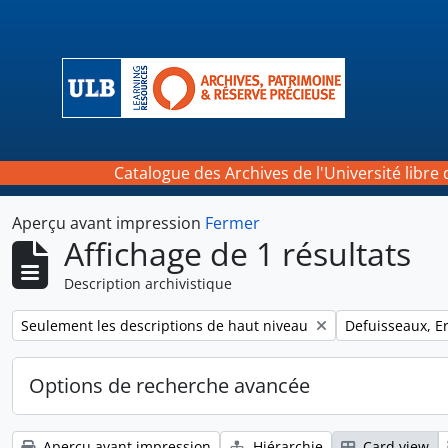
Skip to main content
Catalogue des Archives de l'Université libre 
Aperçu avant impression
Fermer
Affichage de 1 résultats
Description archivistique
Remove filter:
Remove filter:
Seulement les descriptions de haut niveau
Defuisseaux, E
Options de recherche avancée
Aperçu avant impression
Hiérarchie
Card view