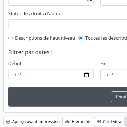
Statut des droits d'auteur
Top-level description filter
Descriptions de haut niveau
Toutes les descript
Filtrer par dates :
Début
Fin
Aperçu avant impression
Hiérarchie
Card view