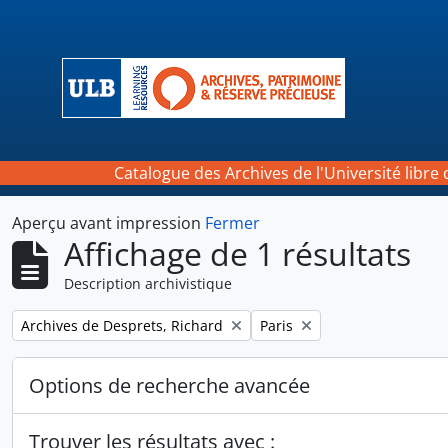
Skip to main content
Catalogue des Archives de l'Université libre 
Aperçu avant impression
Fermer
Affichage de 1 résultats
Description archivistique
Remove filter:
Remove filter:
Archives de Desprets, Richard
Paris
Options de recherche avancée
Trouver les résultats avec :