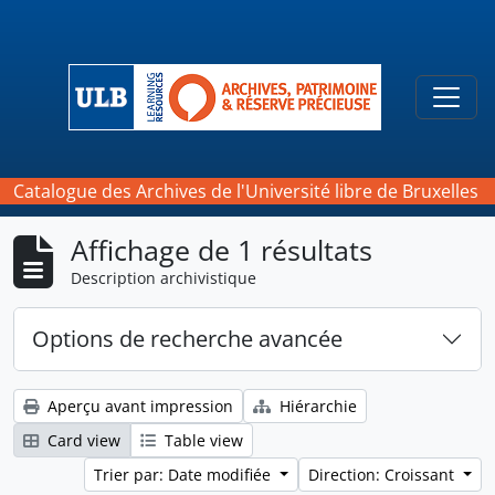
Skip to main content
Togg
Catalogue des Archives de l'Université libre de Bruxelles
Affichage de 1 résultats
Description archivistique
Options de recherche avancée
Aperçu avant impression
Hiérarchie
Card view
Table view
Trier par: Date modifiée
Direction: Croissant