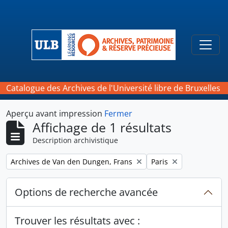
Skip to main content
Togg
Catalogue des Archives de l'Université libre de Bruxelles
Aperçu avant impression
Fermer
Affichage de 1 résultats
Description archivistique
Remove filter:
Remove filter:
Archives de Van den Dungen, Frans
Paris
Options de recherche avancée
Trouver les résultats avec :