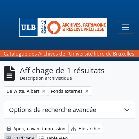
Skip to main content
Togg
Catalogue des Archives de l'Université libre de Bruxelles
Affichage de 1 résultats
Description archivistique
Remove filter:
Remove filter:
De Witte, Albert
Fonds externes
Options de recherche avancée
Aperçu avant impression
Hiérarchie
Card view
Table view