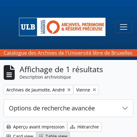
Skip to main content
Togg
Catalogue des Archives de l'Université libre de Bruxelles
Affichage de 1 résultats
Description archivistique
Remove filter:
Remove filter:
Archives de Jaumotte, André
Vienne
Options de recherche avancée
Aperçu avant impression
Hiérarchie
Card view
Table view