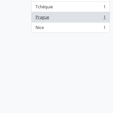
Tchéquie
1
, 1 résultats
Prague
1
, 1 résultats
Nice
1
, 1 résultats