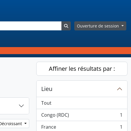
Search in browse page
Ouverture de session
Affiner les résultats par :
Lieu
Tout
Congo (RDC)
1
, 1 résultats
 Décroissant
France
1
, 1 résultats