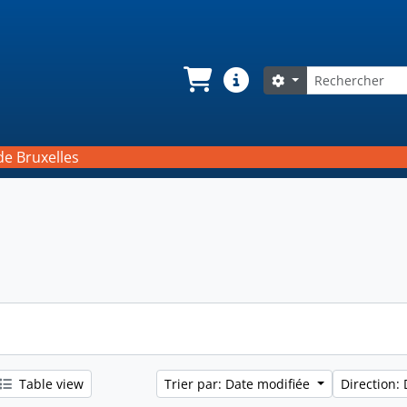
Rechercher
Search options
Panier
Liens rapides
de Bruxelles
Table view
Trier par: Date modifiée
Direction: