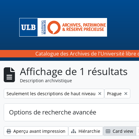
Skip to main content
Catalogue des Archives de l'Université libre 
Affichage de 1 résultats
Description archivistique
Remove filter:
Remove filter:
Seulement les descriptions de haut niveau
Prague
Options de recherche avancée
Aperçu avant impression
Hiérarchie
Card view