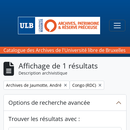
Skip to main content
Togg
Catalogue des Archives de l'Université libre de Bruxelles
Affichage de 1 résultats
Description archivistique
Remove filter:
Remove filter:
Archives de Jaumotte, André
Congo (RDC)
Options de recherche avancée
Trouver les résultats avec :