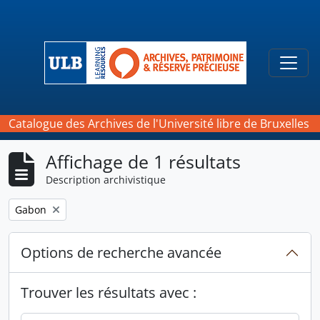
Skip to main content
Togg
Catalogue des Archives de l'Université libre de Bruxelles
Affichage de 1 résultats
Description archivistique
Remove filter:
Gabon
Options de recherche avancée
Trouver les résultats avec :