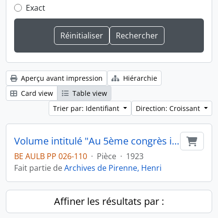
Exact
Aperçu avant impression
Hiérarchie
Card view
Table view
Trier par: Identifiant
Direction: Croissant
Volume intitulé "Au 5ème congrès international d'Histoire : Bruxelles 1923"
Ajout
BE AULB PP 026-110
·
Pièce
·
1923
Fait partie de
Archives de Pirenne, Henri
Affiner les résultats par :