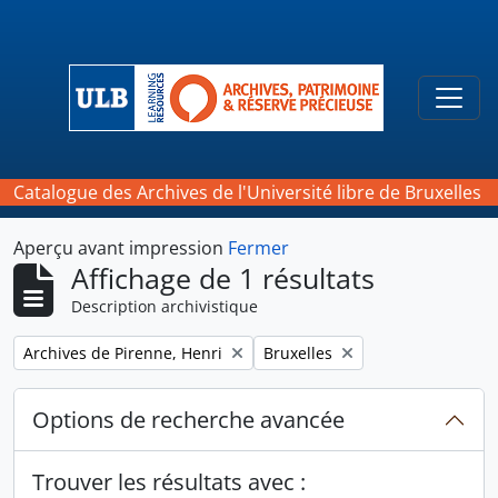
Skip to main content
Togg
Catalogue des Archives de l'Université libre de Bruxelles
Aperçu avant impression
Fermer
Affichage de 1 résultats
Description archivistique
Remove filter:
Remove filter:
Archives de Pirenne, Henri
Bruxelles
Options de recherche avancée
Trouver les résultats avec :