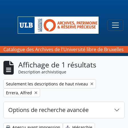
Skip to main content
Togg
Catalogue des Archives de l'Université libre de Bruxelles
Affichage de 1 résultats
Description archivistique
Remove filter:
Seulement les descriptions de haut niveau
Remove filter:
Errera, Alfred
Options de recherche avancée
Aperçu avant impression
Hiérarchie