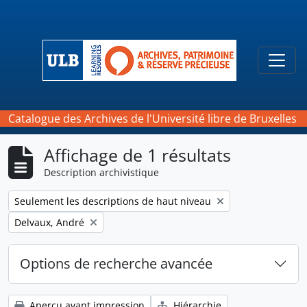
Skip to main content
Togg
Catalogue des Archives de l'Université libre de Bruxelles
Affichage de 1 résultats
Description archivistique
Remove filter:
Seulement les descriptions de haut niveau
Remove filter:
Delvaux, André
Options de recherche avancée
Aperçu avant impression
Hiérarchie