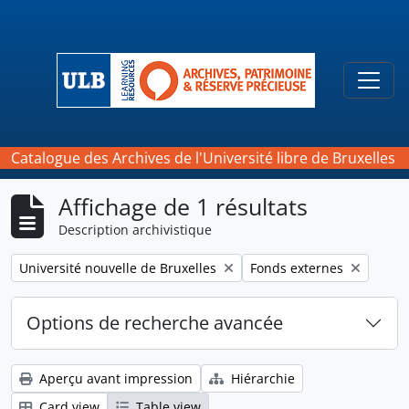
Skip to main content
Togg
Catalogue des Archives de l'Université libre de Bruxelles
Affichage de 1 résultats
Description archivistique
Remove filter:
Remove filter:
Université nouvelle de Bruxelles
Fonds externes
Options de recherche avancée
Aperçu avant impression
Hiérarchie
Card view
Table view