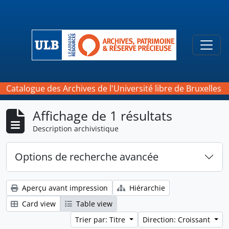
Skip to main content
Togg
Catalogue des Archives de l'Université libre de Bruxelles
Affichage de 1 résultats
Description archivistique
Options de recherche avancée
Aperçu avant impression
Hiérarchie
Card view
Table view
Trier par: Titre
Direction: Croissant