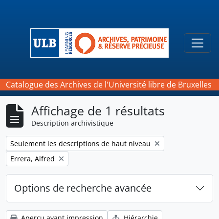
Skip to main content
Togg
Catalogue des Archives de l'Université libre de Bruxelles
Affichage de 1 résultats
Description archivistique
Remove filter:
Seulement les descriptions de haut niveau
Remove filter:
Errera, Alfred
Options de recherche avancée
Aperçu avant impression
Hiérarchie