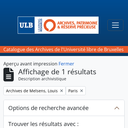
Skip to main content
Togg
Catalogue des Archives de l'Université libre de Bruxelles
Aperçu avant impression
Fermer
Affichage de 1 résultats
Description archivistique
Remove filter:
Remove filter:
Archives de Melsens, Louis
Paris
Options de recherche avancée
Trouver les résultats avec :