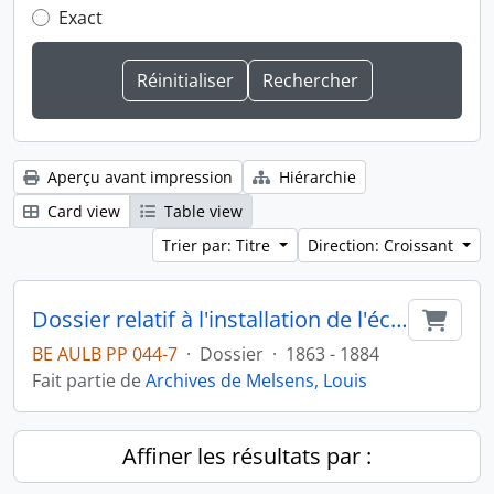
Exact
Aperçu avant impression
Hiérarchie
Card view
Table view
Trier par: Titre
Direction: Croissant
Dossier relatif à l'installation de l'éclairage dans la ville de Paris
Ajout
BE AULB PP 044-7
·
Dossier
·
1863 - 1884
Fait partie de
Archives de Melsens, Louis
Affiner les résultats par :