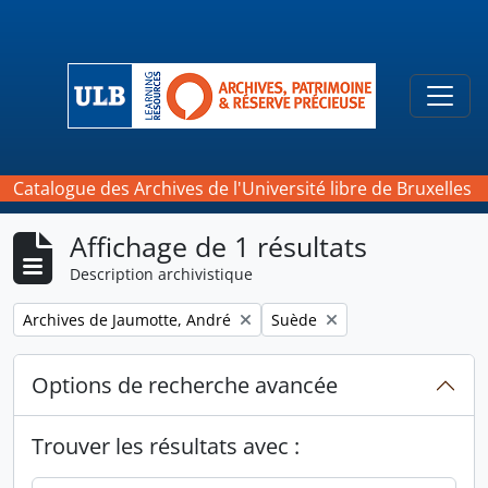
Skip to main content
Togg
Catalogue des Archives de l'Université libre de Bruxelles
Affichage de 1 résultats
Description archivistique
Remove filter:
Remove filter:
Archives de Jaumotte, André
Suède
Options de recherche avancée
Trouver les résultats avec :