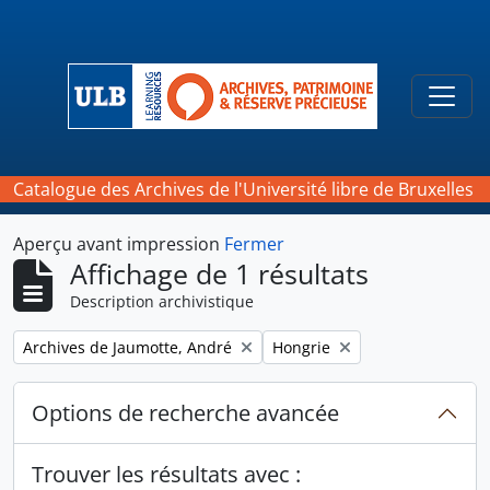
Skip to main content
Togg
Catalogue des Archives de l'Université libre de Bruxelles
Aperçu avant impression
Fermer
Affichage de 1 résultats
Description archivistique
Remove filter:
Remove filter:
Archives de Jaumotte, André
Hongrie
Options de recherche avancée
Trouver les résultats avec :