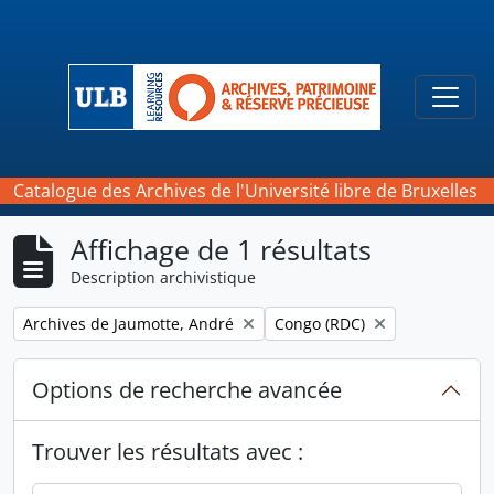
Skip to main content
Togg
Catalogue des Archives de l'Université libre de Bruxelles
Affichage de 1 résultats
Description archivistique
Remove filter:
Remove filter:
Archives de Jaumotte, André
Congo (RDC)
Options de recherche avancée
Trouver les résultats avec :