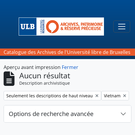
Skip to main content
Togg
Catalogue des Archives de l'Université libre de Bruxelles
Aperçu avant impression
Fermer
Aucun résultat
Description archivistique
Remove filter:
Remove filter:
Seulement les descriptions de haut niveau
Vietnam
Options de recherche avancée