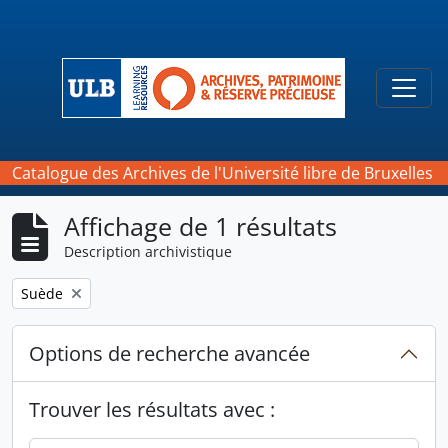
Skip to main content
Togg
Catalogue des Archives de l'Université libre de Bruxelles
Affichage de 1 résultats
Description archivistique
Remove filter:
Suède
Options de recherche avancée
Trouver les résultats avec :