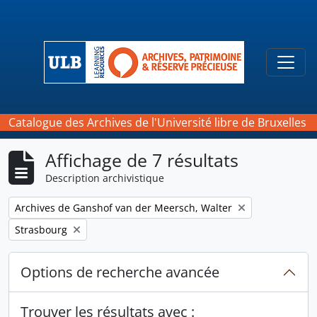
Skip to main content
Togg
Catalogue des Archives de l'Université libre de Bruxelles
Affichage de 7 résultats
Description archivistique
Remove filter:
Archives de Ganshof van der Meersch, Walter
Remove filter:
Strasbourg
Options de recherche avancée
Trouver les résultats avec :