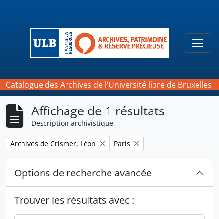
Skip to main content
Togg
Catalogue des Archives de l'Université libre de Bruxelles
Affichage de 1 résultats
Description archivistique
Remove filter:
Remove filter:
Archives de Crismer, Léon
Paris
Options de recherche avancée
Trouver les résultats avec :