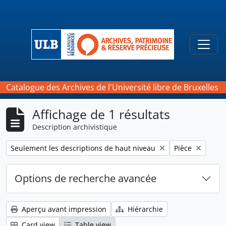
Skip to main content
Togg
Catalogue des Archives de l'Université libre de Bruxelles
Affichage de 1 résultats
Description archivistique
Remove filter:
Remove filter:
Seulement les descriptions de haut niveau
Pièce
Options de recherche avancée
Aperçu avant impression
Hiérarchie
Card view
Table view