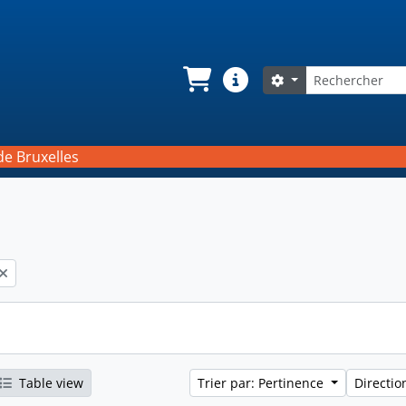
Rechercher
Search options
Panier
Liens rapides
de Bruxelles
Table view
Trier par: Pertinence
Directio