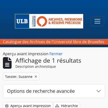
Skip to main content
Togg
Catalogue des Archives de l'Université libre de Bruxelles
Aperçu avant impression
Fermer
Affichage de 1 résultats
Description archivistique
Remove filter:
Tassier, Suzanne
Options de recherche avancée
Aperçu avant impression
Hiérarchie