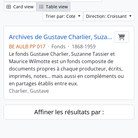
Card view
Table view
Trier par: Cote
Direction: Croissant
Archives de Gustave Charlier, Suzanne Tassier et Maurice Wilmotte
Ajout
BE AULB PP 017
·
Fonds
·
1868-1959
Le fonds Gustave Charlier, Suzanne Tassier et
Maurice Wilmotte est un fonds composite de
documents propres à chaque producteur, écrits,
imprimés, notes... mais aussi en compléments ou
en partages établis entre eux.
Charlier, Gustave
Affiner les résultats par :