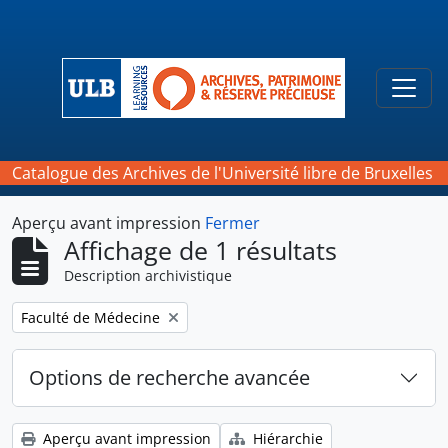
Skip to main content
Togg
Catalogue des Archives de l'Université libre de Bruxelles
Aperçu avant impression
Fermer
Affichage de 1 résultats
Description archivistique
Remove filter:
Faculté de Médecine
Options de recherche avancée
Aperçu avant impression
Hiérarchie