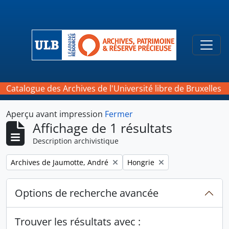
Skip to main content
Togg
Catalogue des Archives de l'Université libre de Bruxelles
Aperçu avant impression
Fermer
Affichage de 1 résultats
Description archivistique
Remove filter:
Remove filter:
Archives de Jaumotte, André
Hongrie
Options de recherche avancée
Trouver les résultats avec :