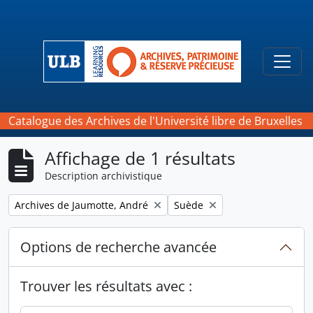
Skip to main content
Togg
Catalogue des Archives de l'Université libre de Bruxelles
Affichage de 1 résultats
Description archivistique
Remove filter:
Remove filter:
Archives de Jaumotte, André
Suède
Options de recherche avancée
Trouver les résultats avec :