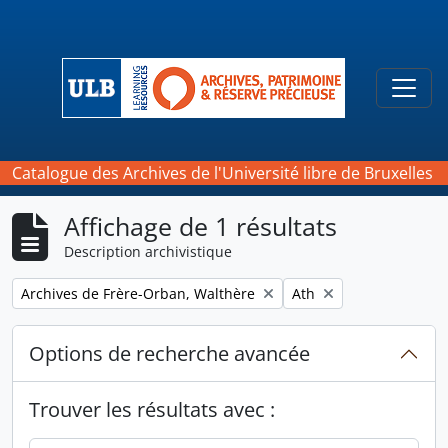
Skip to main content
Togg
Catalogue des Archives de l'Université libre de Bruxelles
Affichage de 1 résultats
Description archivistique
Remove filter:
Remove filter:
Archives de Frère-Orban, Walthère
Ath
Options de recherche avancée
Trouver les résultats avec :