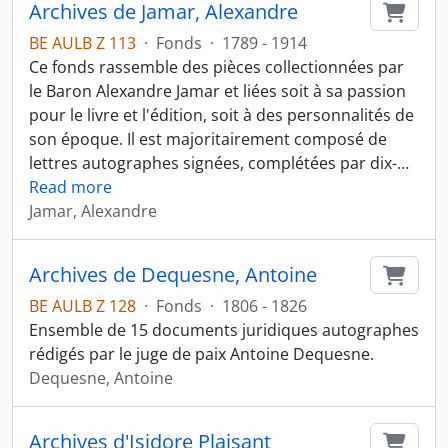
Archives de Jamar, Alexandre
Ajout
BE AULB Z 113
·
Fonds
·
1789 - 1914
Ce fonds rassemble des pièces collectionnées par
le Baron Alexandre Jamar et liées soit à sa passion
pour le livre et l'édition, soit à des personnalités de
son époque. Il est majoritairement composé de
lettres autographes signées, complétées par dix-
…
Read more
Jamar, Alexandre
Archives de Dequesne, Antoine
Ajout
BE AULB Z 128
·
Fonds
·
1806 - 1826
Ensemble de 15 documents juridiques autographes
rédigés par le juge de paix Antoine Dequesne.
Dequesne, Antoine
Archives d'Isidore Plaisant
Ajout