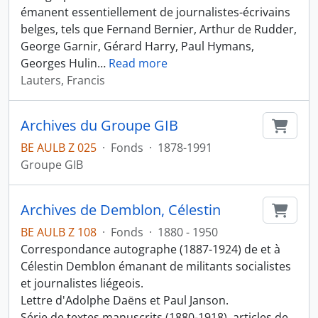
émanent essentiellement de journalistes-écrivains
belges, tels que Fernand Bernier, Arthur de Rudder,
George Garnir, Gérard Harry, Paul Hymans,
Georges Hulin
…
Read more
Lauters, Francis
Archives du Groupe GIB
Ajout
BE AULB Z 025
·
Fonds
·
1878-1991
Groupe GIB
Archives de Demblon, Célestin
Ajout
BE AULB Z 108
·
Fonds
·
1880 - 1950
Correspondance autographe (1887-1924) de et à
Célestin Demblon émanant de militants socialistes
et journalistes liégeois.
Lettre d'Adolphe Daëns et Paul Janson.
Série de textes manuscrits (1880-1918), articles de