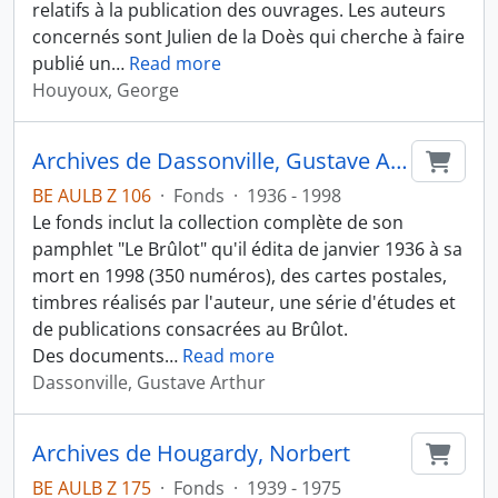
relatifs à la publication des ouvrages. Les auteurs
concernés sont Julien de la Doès qui cherche à faire
publié un
…
Read more
Houyoux, George
Archives de Dassonville, Gustave Arthur
Ajout
BE AULB Z 106
·
Fonds
·
1936 - 1998
Le fonds inclut la collection complète de son
pamphlet "Le Brûlot" qu'il édita de janvier 1936 à sa
mort en 1998 (350 numéros), des cartes postales,
timbres réalisés par l'auteur, une série d'études et
de publications consacrées au Brûlot.
Des documents
…
Read more
Dassonville, Gustave Arthur
Archives de Hougardy, Norbert
Ajout
BE AULB Z 175
·
Fonds
·
1939 - 1975