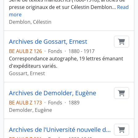
presse originaux de et sur Célestin Demblon
…
Read
more
Demblon, Célestin
Archives de Gossart, Ernest
Ajout
BE AULB Z 126
·
Fonds
·
1880 - 1917
Correspondance autographe, 19 lettres émanant
d'expéditeurs variés.
Gossart, Ernest
Archives de Demolder, Eugène
Ajout
BE AULB Z 173
·
Fonds
·
1889
Demolder, Eugène
Archives de l'Université nouvelle de Bruxelles
Ajout