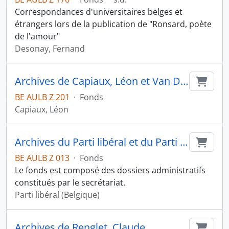
Correspondances d'universitaires belges et
étrangers lors de la publication de "Ronsard, poète
de l'amour"
Desonay, Fernand
Archives de Capiaux, Léon et Van Deurne, Gilberte
Ajout
BE AULB Z 201
·
Fonds
Capiaux, Léon
Archives du Parti libéral et du Parti de la liberté et du progrès
Ajout
BE AULB Z 013
·
Fonds
Le fonds est composé des dossiers administratifs
constitués par le secrétariat.
Parti libéral (Belgique)
Archives de Renglet, Claude
Ajout