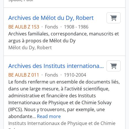
Archives de Mélot du Dy, Robert
Ajout
BE AULB Z 153
·
Fonds
·
1908 - 1986
Archives familiales, correspondance, manuscrits et
argus à propos de Mélot du Dy
Mélot du Dy, Robert
Archives des Instituts internationaux de Physique et de Chimie Solvay
Ajout
BE AULB Z 011
·
Fonds
·
1910-2004
Le fonds renferme un ensemble de documents liés,
dans une large mesure, à l’activité scientifique,
administrative et financière des Instituts
Internationaux de Physique et de Chimie Solvay
(IIPCS). Nous y trouverons, par exemple, une
abondante
…
Read more
Instituts Internationaux de Physique et de Chimie