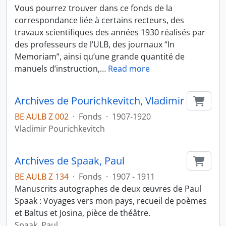
Vous pourrez trouver dans ce fonds de la
correspondance liée à certains recteurs, des
travaux scientifiques des années 1930 réalisés par
des professeurs de l’ULB, des journaux “In
Memoriam”, ainsi qu’une grande quantité de
manuels d’instruction,
…
Read more
Archives de Pourichkevitch, Vladimir
Ajout
BE AULB Z 002
·
Fonds
·
1907-1920
Vladimir Pourichkevitch
Archives de Spaak, Paul
Ajout
BE AULB Z 134
·
Fonds
·
1907 - 1911
Manuscrits autographes de deux œuvres de Paul
Spaak : Voyages vers mon pays, recueil de poèmes
et Baltus et Josina, pièce de théâtre.
Spaak, Paul