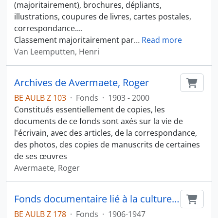
(majoritairement), brochures, dépliants,
illustrations, coupures de livres, cartes postales,
correspondance....
Classement majoritairement par
…
Read more
Van Leemputten, Henri
Archives de Avermaete, Roger
Ajout
BE AULB Z 103
·
Fonds
·
1903 - 2000
Constitués essentiellement de copies, les
documents de ce fonds sont axés sur la vie de
l'écrivain, avec des articles, de la correspondance,
des photos, des copies de manuscrits de certaines
de ses œuvres
Avermaete, Roger
Fonds documentaire lié à la culture de la construction (ingénierie, machinerie, physique, chimie, médecine)
Ajout
BE AULB Z 178
·
Fonds
·
1906-1947