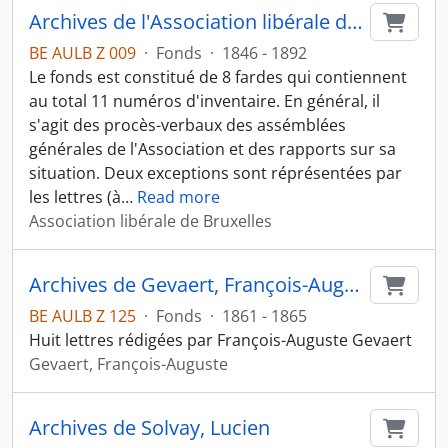
Archives de l'Association libérale de Bruxelles
Ajout
BE AULB Z 009
·
Fonds
·
1846 - 1892
Le fonds est constitué de 8 fardes qui contiennent
au total 11 numéros d'inventaire. En général, il
s'agit des procès-verbaux des assémblées
générales de l'Association et des rapports sur sa
situation. Deux exceptions sont réprésentées par
les lettres (à
…
Read more
Association libérale de Bruxelles
Archives de Gevaert, François-Auguste
Ajout
BE AULB Z 125
·
Fonds
·
1861 - 1865
Huit lettres rédigées par François-Auguste Gevaert
Gevaert, François-Auguste
Archives de Solvay, Lucien
Ajout