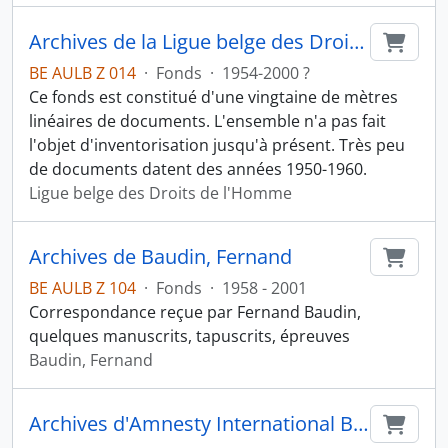
Archives de la Ligue belge des Droits de l'Homme
Ajout
BE AULB Z 014
·
Fonds
·
1954-2000 ?
Ce fonds est constitué d'une vingtaine de mètres
linéaires de documents. L'ensemble n'a pas fait
l'objet d'inventorisation jusqu'à présent. Très peu
de documents datent des années 1950-1960.
Ligue belge des Droits de l'Homme
Archives de Baudin, Fernand
Ajout
BE AULB Z 104
·
Fonds
·
1958 - 2001
Correspondance reçue par Fernand Baudin,
quelques manuscrits, tapuscrits, épreuves
Baudin, Fernand
Archives d'Amnesty International Belgique francophone
Ajout