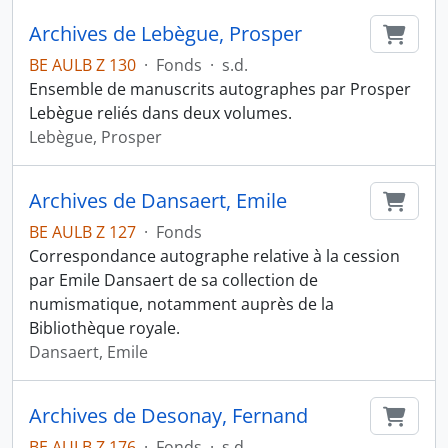
Archives de Lebègue, Prosper
Ajout
BE AULB Z 130
·
Fonds
·
s.d.
Ensemble de manuscrits autographes par Prosper
Lebègue reliés dans deux volumes.
Lebègue, Prosper
Archives de Dansaert, Emile
Ajout
BE AULB Z 127
·
Fonds
Correspondance autographe relative à la cession
par Emile Dansaert de sa collection de
numismatique, notamment auprès de la
Bibliothèque royale.
Dansaert, Emile
Archives de Desonay, Fernand
Ajout
BE AULB Z 176
·
Fonds
·
s.d.