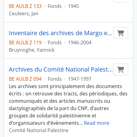
BE AULB Z 133
·
Fonds
·
1945
Ceuleers, Jan
Inventaire des archives de Margo et Yannick Bruynoghe
Ajout
BE AULB Z 119
·
Fonds
·
1946-2004
Bruynoghe, Yannick
Archives du Comité National Palestine
Ajout
BE AULB Z 094
·
Fonds
·
1947-1997
Les archives sont principalement des documents
écrits : on retrouve des tracts, des périodiques, des
communiqués et des articles manuscrits ou
dactylographiés de la part du CNP, d’autres
groupes de solidarité palestinienne et
d’organisateurs d’évènements
…
Read more
Comité National Palestine