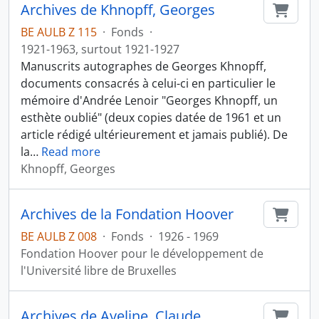
Archives de Khnopff, Georges
Ajout
BE AULB Z 115
·
Fonds
·
1921-1963, surtout 1921-1927
Manuscrits autographes de Georges Khnopff,
documents consacrés à celui-ci en particulier le
mémoire d'Andrée Lenoir "Georges Khnopff, un
esthète oublié" (deux copies datée de 1961 et un
article rédigé ultérieurement et jamais publié). De
la
…
Read more
Khnopff, Georges
Archives de la Fondation Hoover
Ajout
BE AULB Z 008
·
Fonds
·
1926 - 1969
Fondation Hoover pour le développement de
l'Université libre de Bruxelles
Archives de Aveline, Claude
Ajout