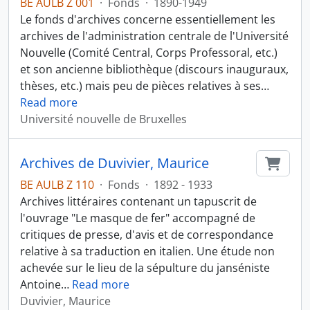
BE AULB Z 001
·
Fonds
·
1890-1949
Le fonds d'archives concerne essentiellement les
archives de l'administration centrale de l'Université
Nouvelle (Comité Central, Corps Professoral, etc.)
et son ancienne bibliothèque (discours inauguraux,
thèses, etc.) mais peu de pièces relatives à ses
…
Read more
Université nouvelle de Bruxelles
Archives de Duvivier, Maurice
Ajout
BE AULB Z 110
·
Fonds
·
1892 - 1933
Archives littéraires contenant un tapuscrit de
l'ouvrage "Le masque de fer" accompagné de
critiques de presse, d'avis et de correspondance
relative à sa traduction en italien. Une étude non
achevée sur le lieu de la sépulture du janséniste
Antoine
…
Read more
Duvivier, Maurice