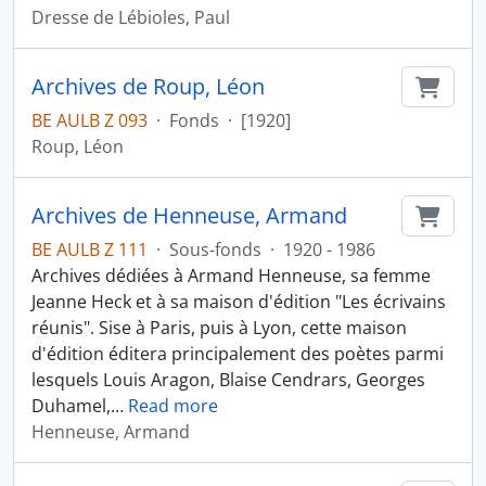
Dresse de Lébioles, Paul
Archives de Roup, Léon
Ajout
BE AULB Z 093
·
Fonds
·
[1920]
Roup, Léon
Archives de Henneuse, Armand
Ajout
BE AULB Z 111
·
Sous-fonds
·
1920 - 1986
Archives dédiées à Armand Henneuse, sa femme
Jeanne Heck et à sa maison d'édition "Les écrivains
réunis". Sise à Paris, puis à Lyon, cette maison
d'édition éditera principalement des poètes parmi
lesquels Louis Aragon, Blaise Cendrars, Georges
Duhamel,
…
Read more
Henneuse, Armand