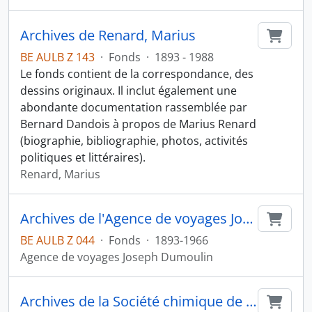
Archives de Renard, Marius
Ajout
BE AULB Z 143
·
Fonds
·
1893 - 1988
Le fonds contient de la correspondance, des
dessins originaux. Il inclut également une
abondante documentation rassemblée par
Bernard Dandois à propos de Marius Renard
(biographie, bibliographie, photos, activités
politiques et littéraires).
Renard, Marius
Archives de l'Agence de voyages Joseph Dumoulin
Ajout
BE AULB Z 044
·
Fonds
·
1893-1966
Agence de voyages Joseph Dumoulin
Archives de la Société chimique de Belgique
Ajout