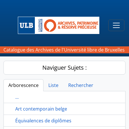
Skip to main content
Togg
Catalogue des Archives de l'Université libre de Bruxelles
Naviguer Sujets :
Arborescence
Liste
Rechercher
...
Art contemporain belge
Équivalences de diplômes