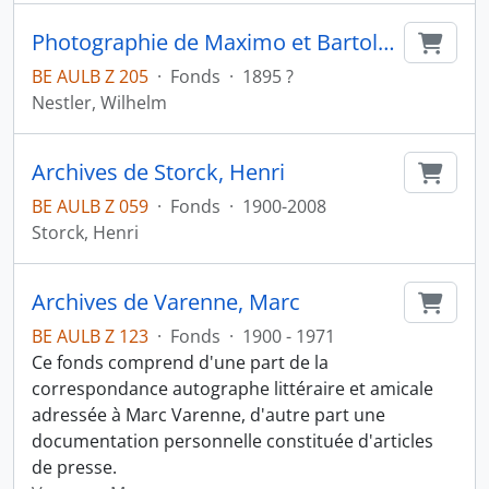
Photographie de Maximo et Bartola, frère et soeur salvadorien
Ajout
BE AULB Z 205
·
Fonds
·
1895 ?
Nestler, Wilhelm
Archives de Storck, Henri
Ajout
BE AULB Z 059
·
Fonds
·
1900-2008
Storck, Henri
Archives de Varenne, Marc
Ajout
BE AULB Z 123
·
Fonds
·
1900 - 1971
Ce fonds comprend d'une part de la
correspondance autographe littéraire et amicale
adressée à Marc Varenne, d'autre part une
documentation personnelle constituée d'articles
de presse.