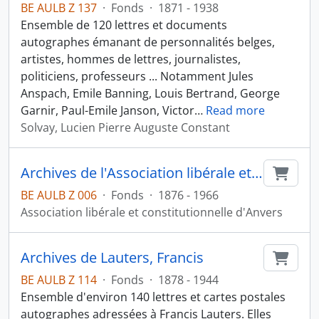
BE AULB Z 137
·
Fonds
·
1871 - 1938
Ensemble de 120 lettres et documents
autographes émanant de personnalités belges,
artistes, hommes de lettres, journalistes,
politiciens, professeurs ... Notamment Jules
Anspach, Emile Banning, Louis Bertrand, George
Garnir, Paul-Emile Janson, Victor
…
Read more
Solvay, Lucien Pierre Auguste Constant
Archives de l'Association libérale et constitutionnelle d'Anvers
Ajout
BE AULB Z 006
·
Fonds
·
1876 - 1966
Association libérale et constitutionnelle d'Anvers
Archives de Lauters, Francis
Ajout
BE AULB Z 114
·
Fonds
·
1878 - 1944
Ensemble d'environ 140 lettres et cartes postales
autographes adressées à Francis Lauters. Elles