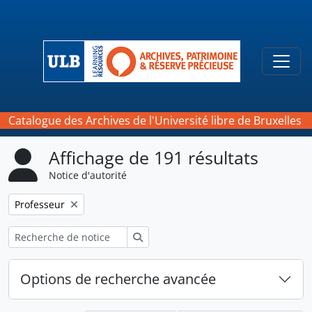
Skip to main content
Togg
Catalogue des Archives de l'Université libre de Bruxelles
Affichage de 191 résultats
Notice d'autorité
Remove filter:
Professeur
Rechercher
Options de recherche avancée