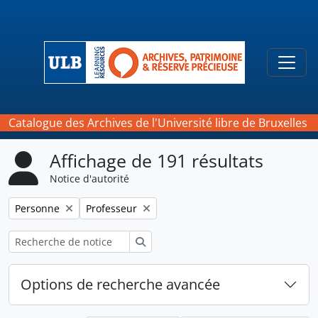
Skip to main content
Togg
Catalogue des Archives de l'Université libre de Bruxelles
Affichage de 191 résultats
Notice d'autorité
Remove filter:
Remove filter:
Personne
Professeur
Rechercher
Options de recherche avancée