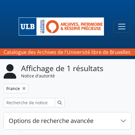
Skip to main content
Togg
Catalogue des Archives de l'Université libre de Bruxelles
Affichage de 1 résultats
Notice d'autorité
Remove filter:
France
Rechercher
Options de recherche avancée