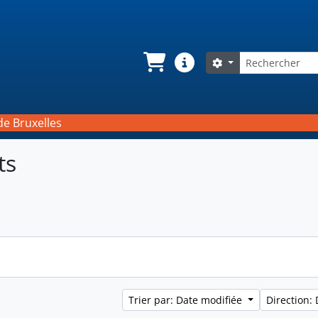
Rechercher
Search options
Panier
Liens rapides
de Bruxelles
ts
rcher
Trier par: Date modifiée
Direction: