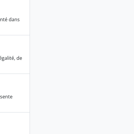
anté dans
galité, de
ésente