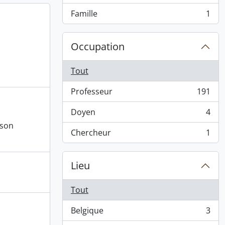
Famille
1
, 1 résultats
Occupation
Tout
Professeur
191
, 191 résultats
Doyen
4
, 4 résultats
 son
Chercheur
1
, 1 résultats
Lieu
Tout
Belgique
3
, 3 résultats