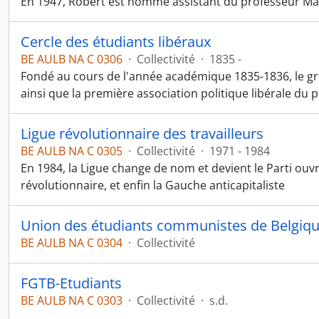
En 1947, Robert est nommé assistant du professeur Ma
Cercle des étudiants libéraux
BE AULB NA C 0306
·
Collectivité
·
1835 -
Fondé au cours de l'année académique 1835-1836, le gro
ainsi que la première association politique libérale du p
Ligue révolutionnaire des travailleurs
BE AULB NA C 0305
·
Collectivité
·
1971 - 1984
En 1984, la Ligue change de nom et devient le Parti ouvr
révolutionnaire, et enfin la Gauche anticapitaliste
Union des étudiants communistes de Belgiq
BE AULB NA C 0304
·
Collectivité
FGTB-Etudiants
BE AULB NA C 0303
·
Collectivité
·
s.d.