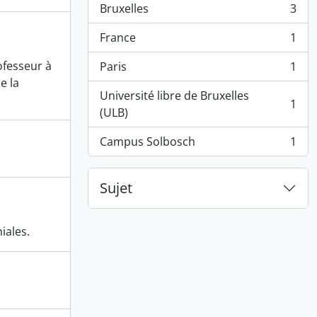
Bruxelles
3
, 3 résultats
France
1
, 1 résultats
ofesseur à
Paris
1
, 1 résultats
e la
Université libre de Bruxelles
1
, 1 résultats
(ULB)
Campus Solbosch
1
, 1 résultats
Sujet
iales.