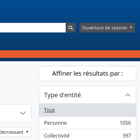
Search in browse page
Ouverture de session
Affiner les résultats par :
Type d'entité
Tout
Personne
1056
, 1056 résultats
 Décroissant
Collectivité
397
, 397 résultats