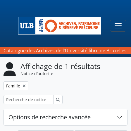
Skip to main content
Togg
Catalogue des Archives de l'Université libre de Bruxelles
Affichage de 1 résultats
Notice d'autorité
Remove filter:
Famille
Rechercher
Options de recherche avancée